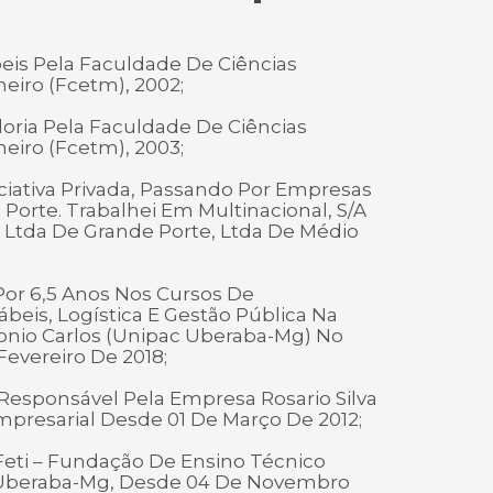
eis Pela Faculdade De Ciências
eiro (Fcetm), 2002;
ria Pela Faculdade De Ciências
eiro (Fcetm), 2003;
iciativa Privada, Passando Por Empresas
orte. Trabalhei Em Multinacional, S/A
 Ltda De Grande Porte, Ltda De Médio
Por 6,5 Anos Nos Cursos De
beis, Logística E Gestão Pública Na
onio Carlos (Unipac Uberaba-Mg) No
Fevereiro De 2018;
esponsável Pela Empresa Rosario Silva
mpresarial Desde 01 De Março De 2012;
Feti – Fundação De Ensino Técnico
- Uberaba-Mg, Desde 04 De Novembro