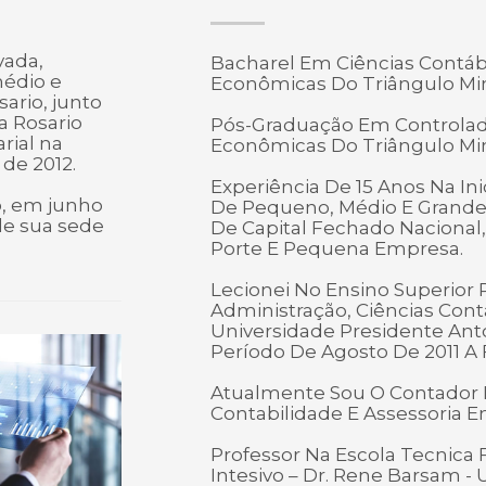
vada,
Bacharel Em Ciências Contáb
édio e
Econômicas Do Triângulo Min
ario, junto
 Rosario
Pós-Graduação Em Controlado
rial na
Econômicas Do Triângulo Min
de 2012.
Experiência De 15 Anos Na In
, em junho
De Pequeno, Médio E Grande P
de sua sede
De Capital Fechado Nacional,
Porte E Pequena Empresa.
Lecionei No Ensino Superior 
Administração, Ciências Contá
Universidade Presidente Ant
Período De Agosto De 2011 A 
Atualmente Sou O Contador R
Contabilidade E Assessoria E
Professor Na Escola Tecnica 
Intesivo – Dr. Rene Barsam 